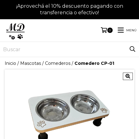
¡Aprovechá el 10% descuento pagando con
transferencia o efectivo!
MENÚ
0
Inicio
/
Mascotas
/
Comederos
/
Comedero CP-01