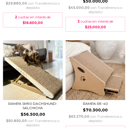
$50.000,00
$29.880,00
con
Transferencia o
depósito
$45.000,00
con
Transferencia o
depósito
2
cuotas sin interés de
2
cuotas sin interés de
$16.600,00
$25.000,00
RAMPA SM90 DACHSHUND-
RAMPA RE-40
SALCHICHA
$70.300,00
$56.500,00
$63.270,00
con
Transferencia o
$50.850,00
con
Transferencia o
depósito
depósito