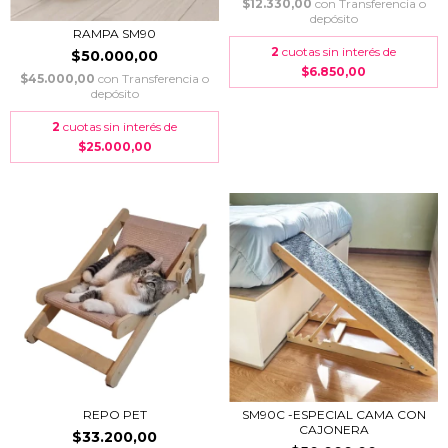
$12.330,00
con
Transferencia o
depósito
RAMPA SM90
2
cuotas sin interés de
$50.000,00
$6.850,00
$45.000,00
con
Transferencia o
depósito
2
cuotas sin interés de
$25.000,00
REPO PET
SM90C -ESPECIAL CAMA CON
CAJONERA
$33.200,00