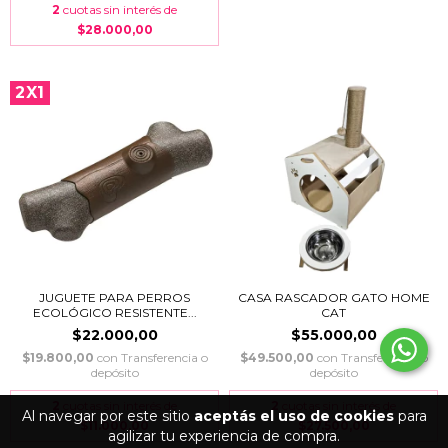
2
cuotas sin interés de
$28.000,00
2X1
JUGUETE PARA PERROS
CASA RASCADOR GATO HOME
ECOLÓGICO RESISTENTE...
CAT
$22.000,00
$55.000,00
$19.800,00
con
Transferencia o
$49.500,00
con
Transferencia o
depósito
depósito
2
cuotas sin interés de
2
cuotas sin interés de
Al navegar por este sitio
aceptás el uso de cookies
para
$11.000,00
$27.500,00
agilizar tu experiencia de compra.