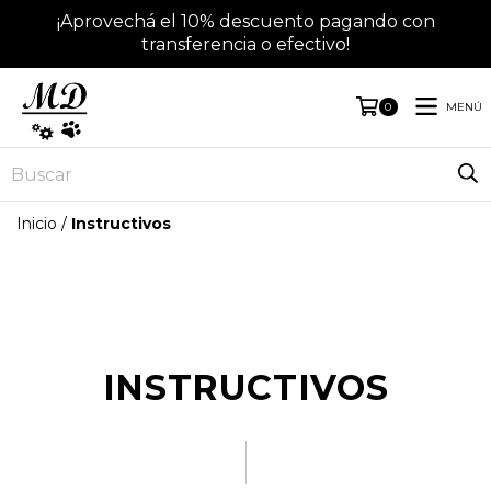
¡Aprovechá el 10% descuento pagando con
transferencia o efectivo!
MENÚ
0
Inicio
/
Instructivos
INSTRUCTIVOS